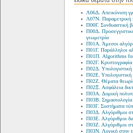
Λ06Δ. Απεικόνιση γ
Λ07Ν. Παραμετρική 
Π00Γ. Συνδυαστική β
Π00Δ. Προσεγγιστικο
γεωμετρία
Π01Α. Άμεσοι αλγόρ
Π01Γ. Παράλληλοι αλ
Π01Π. Algorithms fo
Π02Γ. Κρυπτογραφία
Π02Δ. Υπολογιστική
Π02Ε. Υπολογιστική
Π02Ζ. Θέματα θεωρία
Π02Ξ. Ασφάλεια δικ
Π03Α. Δομική πολυπ
Π03Β. Σημασιολογία
Π03Γ. Συστήματα τύ
Π03Δ. Αλγόριθμοι στ
Π03Ε. Αλγόριθμοι δι
Π03Ζ. Αλγόριθμοι στ
Π03Ν. Λογική στην 