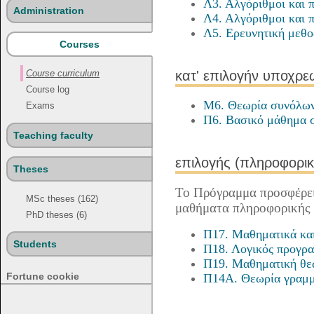
Λ3. Αλγόριθμοι και 
Administration
Λ4. Αλγόριθμοι και 
Λ5. Ερευνητική μεθο
Courses
κατ' επιλογήν υποχρε
Course curriculum
Course log
Μ6. Θεωρία συνόλω
Exams
Π6. Βασικό μάθημα 
Teaching faculty
επιλογής (πληροφορικ
Theses
Το Πρόγραμμα προσφέρει
MSc theses (162)
μαθήματα πληροφορικής 
PhD theses (6)
Π17. Μαθηματικά κα
Students
Π18. Λογικός προγρ
Π19. Μαθηματική θε
Fortune cookie
Π14Α. Θεωρία γραμμ