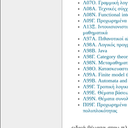
Λ07Ο. Γραμμική λογ
Λ08Α. Τεχνικές σύγχ
Λ08Ν. Functional inte
Λ09Γ. Προχωρημένα 
Λ13Ξ. Ιντουισιονιστ
μαθηματικά
Λ97Α. Πιθανοτικοί α
Λ98Α. Λογικός προγρ
Λ98Β. Java
Λ98Γ. Category theor
Λ98Ν. Μεταμαθηματι
Λ98Ο. Κατασκευαστι
Λ99Α. Finite model 
Λ99Β. Automata and 
Λ99Γ. Τροπική λογικ
Λ99Ε. Θέματα βάσεω
Λ99Ν. Θέματα συνο
Π09Γ. Προχωρημένα 
πολυπλοκότητας
ειδικά θέματα στην π