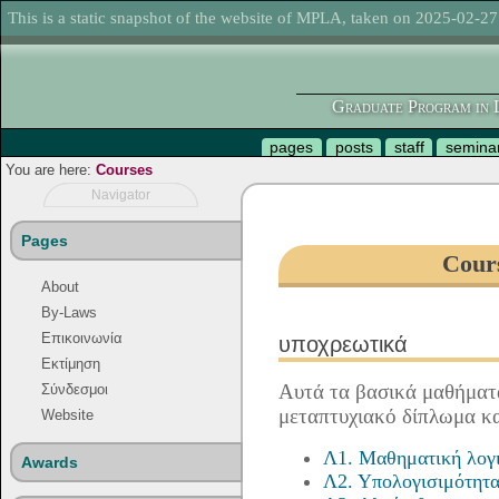
This is a static snapshot of the website of MPLA, taken on 2025-02-27
Graduate Program in L
pages
posts
staff
semina
You are here:
Courses
Navigator
Pages
Cour
About
By-Laws
Επικοινωνία
υποχρεωτικά
Εκτίμηση
Αυτά τα βασικά μαθήματα
Σύνδεσμοι
μεταπτυχιακό δίπλωμα κα
Website
Λ1. Μαθηματική λογ
Awards
Λ2. Υπολογισιμότητ