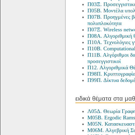
Π03Ξ. Προσεγγιστικο
Π05Β. Μοντέλα υπολ
Π07Β. Προηγμένες βά
πολυπλοκότητα
Π07Ξ. Wireless netw
Π08Α. Αλγοριθμική 
Π10Α. Τεχνολόγιες 
Π10Β. Computational
Π11Β. Αλγόριθμοι δι
προσεγγιστικοί
Π12. Αλγοριθμικά Θ
Π98Π. Κρυπτογραφί
Π99Π. Δίκτυα δεδομ
ειδικά θέματα στα μα
Λ05Δ. Θεωρία Γραφ
Μ05Β. Ergodic Rams
Μ05Ν. Κατασκευαστι
Μ06Μ. Αλγεβρική Συ