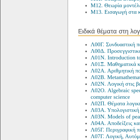
M12. Θεωρία μοντέ
M13. Εισαγωγή στα 
Ειδικά θέματα στη λογ
Λ00Γ. Συνδυαστική 
Λ00Δ. Προσεγγιστικο
Λ01Ν. Introduction to
Λ01Ξ. Μαθηματικά κ
Λ02Α. Αριθμητική π
Λ02Β. Metamathemati
Λ02Ν. Λογική στις β
Λ02Ο. Algebraic speci
computer science
Λ02Π. Θέματα λογικ
Λ03Α. Υπολογιστική
Λ03Ν. Models of pea
Λ04Α. Αποδείξεις κα
Λ05Γ. Περιγραφική π
Λ07Γ. Λογική, Αυτόμ