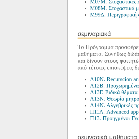
Μ07Μ. Στοχαστικές Α
Μ08Μ. Στοχαστικά μ
Μ99Δ. Περιγραφική 
σεμιναριακά
Το Πρόγραμμα προσφέρει
μαθήματα. Συνήθως διδάσ
και δίνουν στους φοιτητ
από τέτοιες επισκέψεις 
Λ10Ν. Recurscion an
Λ12Β. Προχωρημένα 
Λ13Γ. Ειδικά θέματα
Λ13Ν. Θεωρία μητρο
Λ14Ν. Αλγεβρικές π
Π11Α. Advanced appr
Π13. Προηγμένοι Γεω
σεμιναρικά μαθήματα