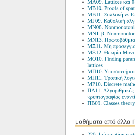
ΜA09. Lattices και θ
ΜΒ10. Proofs of spat
ΜΒ11. Συλλογή vs Ε
ΜΓ09. Καθολική άλγ
ΜΝ08. Nonmonotonic
ΜΝ11β. Nonmonoton
ΜΝ13. Πρωτοβάθμια
ΜΞ11. Μη προσεγγι
ΜΞ12. Θεωρία Μοντ
ΜΟ10. Finding parame
lattices
ΜΠ10. Υποσυστήματα
ΜΠ11. Τροπική λογι
ΜΡ10. Discrete math
ΠΑ11. Αλγοριθμικές
κρυπτογραφίας εναντ
ΠΒ09. Classes theory
μαθήματα από άλλα 
220. Information syst