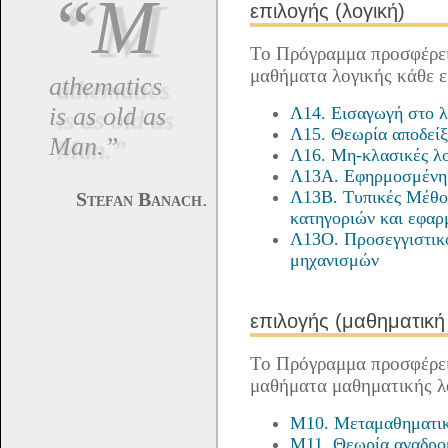
“M
επιλογής (λογική)
Το Πρόγραμμα προσφέρει
μαθήματα λογικής κάθε 
athematics
is as old as
Λ14. Εισαγωγή στο 
Λ15. Θεωρία αποδεί
Man.”
Λ16. Μη-κλασικές λο
Λ13Α. Εφηρμοσμένη
Λ13Β. Τυπικές Μέθο
.
Stefan Banach
κατηγοριών και εφαρ
Λ13Ο. Προσεγγιστικο
μηχανισμών
επιλογής (μαθηματική
Το Πρόγραμμα προσφέρει
μαθήματα μαθηματικής λ
M10. Μεταμαθηματικ
M11. Θεωρία αναδρο