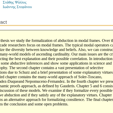
Στάθης Ψύλλος
Ιωάννης Στεφάνου
ract
s thesis we study the formalization of abduction in modal frames. Over t
ecade researchers focus on modal frames. The typical modal operators c
ize the diversity between knowledge and beliefs. Also, we can construc
any-world models of ascending cardinality. Our main issues are the cri
ecting the best explanation and their possible correlation. In introductio
 some abductive inferences and show some applications in science and
ophy. The second chapter contains a vast presentation of selective
ions due to Schurz and a brief presentation of some explanatory virtues
ird chapter contains the many-world approach of Soler-Toscano,
ndez-Duqueand Nepomuceno-Fernandez. In the fourth chapter we pres
namic proofs approach, as defined by Gauderis. Chapter 5 and 6 consist
discussion of these models. We examine if they formalize every possible
ive abduction and if they satisfy any of the explanatory virtues. Chapter
ns an alternative approach for formalizing consilience. The final chapte
ns the conclusion and some open problems.