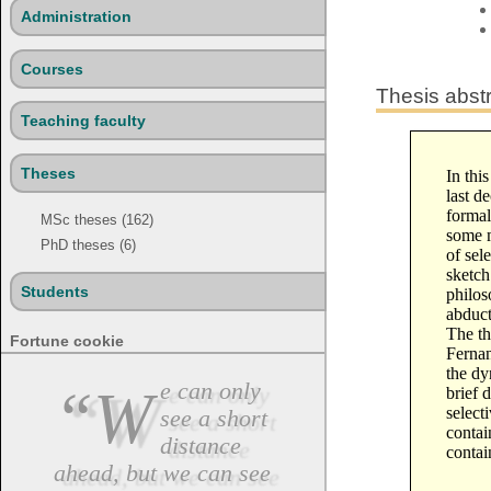
Administration
Courses
Thesis abst
Teaching faculty
Theses
In thi
last d
formal
MSc theses (162)
some m
PhD theses (6)
of sel
sketch
Students
philos
abduct
The th
Fortune cookie
Ferna
the dy
“We can only
brief 
select
see a short
contai
distance
contai
ahead, but we can see