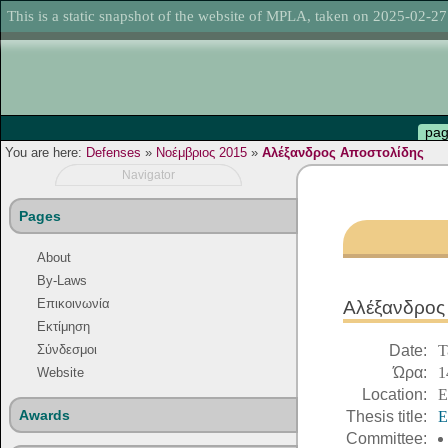
This is a static snapshot of the website of MPLA, taken on 2025-02-27
pa
You are here:
Defenses
»
Νοέμβριος 2015
»
Αλέξανδρος Αποστολίδης
Navigator
Pages
About
By-Laws
Επικοινωνία
Αλέξανδρος 
Εκτίμηση
Date:
Τ
Σύνδεσμοι
Ώρα:
1
Website
Location:
Ε
Awards
Thesis title:
Ε
Committee: