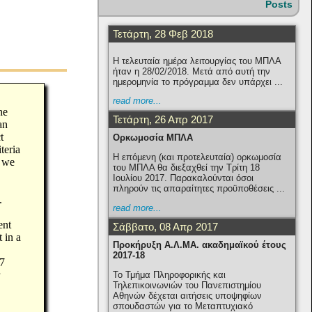
Posts
Τετάρτη, 28 Φεβ 2018
Η τελευταία ημέρα λειτουργίας του ΜΠΛΑ
ήταν η 28/02/2018. Μετά από αυτή την
ημερομηνία το πρόγραμμα δεν υπάρχει ...
read more...
he
Τετάρτη, 26 Απρ 2017
an
t
Ορκωμοσία ΜΠΛΑ
teria
Η επόμενη (και προτελευταία) ορκωμοσία
n we
του ΜΠΛΑ θα διεξαχθεί την Τρίτη 18
Ιουλίου 2017. Παρακαλούνται όσοι
πληρούν τις απαραίτητες προϋποθέσεις ...
.
read more...
ent
Σάββατο, 08 Απρ 2017
 in a
Προκήρυξη Α.Λ.ΜΑ. ακαδημαϊκού έτους
2017-18
 7
r
Το Τμήμα Πληροφορικής και
Τηλεπικοινωνιών του Πανεπιστημίου
Αθηνών δέχεται αιτήσεις υποψηφίων
σπουδαστών για το Μεταπτυχιακό