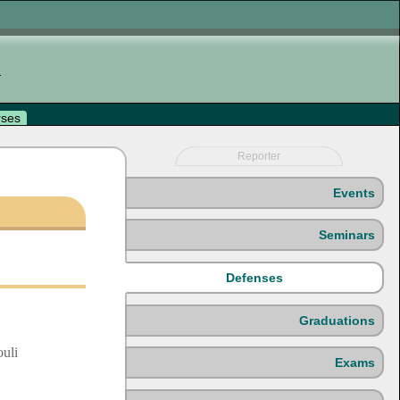
rses
Reporter
Events
Seminars
Defenses
Graduations
uli
Exams