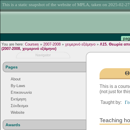
This is a static snapshot of the website of MPLA, taken on 2025-02-27
pag
You are here:
Courses
»
2007-2008
»
χειμερινό εξάμηνο
»
Λ15. Θεωρία απ
(2007-2008, χειμερινό εξάμηνο)
Navigator
Pages
Θ
About
By-Laws
This is a cour
(not just for th
Επικοινωνία
Εκτίμηση
Taught by:
Γε
Σύνδεσμοι
Website
Teaching ho
Awards