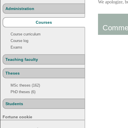
We apologize, bu
Administration
Courses
Comme
Course curriculum
Course log
Exams
Teaching faculty
Theses
MSc theses (162)
PhD theses (6)
Students
Fortune cookie