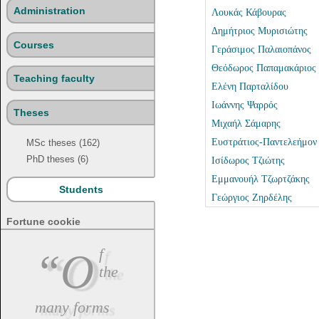
Administration
Λουκάς Κάβουρας
Δημήτριος Μυρισιώτης
Courses
Γεράσιμος Παλαιοπάνος
Θεόδωρος Παπαμακάριος
Teaching faculty
Ελένη Παρταλίδου
Ιωάννης Ψαρρός
Theses
Μιχαήλ Σάμαρης
Ευστράτιος-Παντελεήμον
MSc theses (162)
PhD theses (6)
Ισίδωρος Τζιώτης
Εμμανουήλ Τζωρτζάκης
Students
Γεώργιος Ζηρδέλης
Fortune cookie
“Of
the
many forms