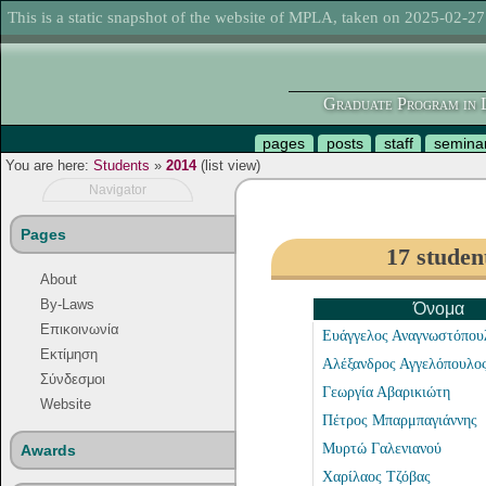
This is a static snapshot of the website of MPLA, taken on 2025-02-27
Graduate Program in L
pages
posts
staff
semina
You are here:
Students
»
2014
(list view)
Navigator
Pages
17 studen
About
By-Laws
Όνομα
Επικοινωνία
Ευάγγελος Αναγνωστόπου
Εκτίμηση
Αλέξανδρος Αγγελόπουλο
Σύνδεσμοι
Γεωργία Αβαρικιώτη
Website
Πέτρος Μπαρμπαγιάννης
Μυρτώ Γαλενιανού
Awards
Χαρίλαος Τζόβας